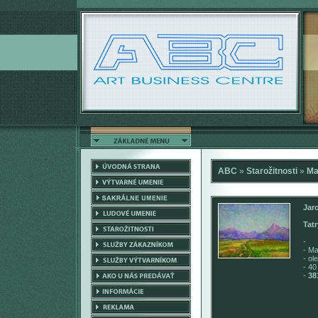
ABC
»
Starožitnosti
»
Ma
Jar
Tatr
-
-
Ma
- ol
- 40
-
38